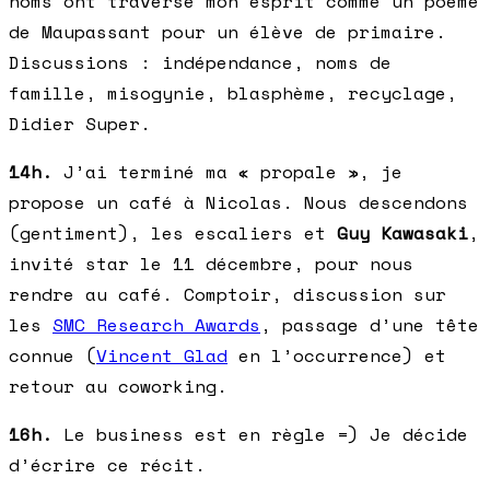
noms ont traversé mon esprit comme un poème
de Maupassant pour un élève de primaire.
Discussions : indépendance, noms de
famille, misogynie, blasphème, recyclage,
Didier Super.
14h.
J’ai terminé ma « propale », je
propose un café à Nicolas. Nous descendons
(gentiment), les escaliers et
Guy Kawasaki
,
invité star le 11 décembre, pour nous
rendre au café. Comptoir, discussion sur
les
SMC Research Awards
, passage d’une tête
connue (
Vincent Glad
en l’occurrence) et
retour au coworking.
16h.
Le business est en règle =) Je décide
d’écrire ce récit.